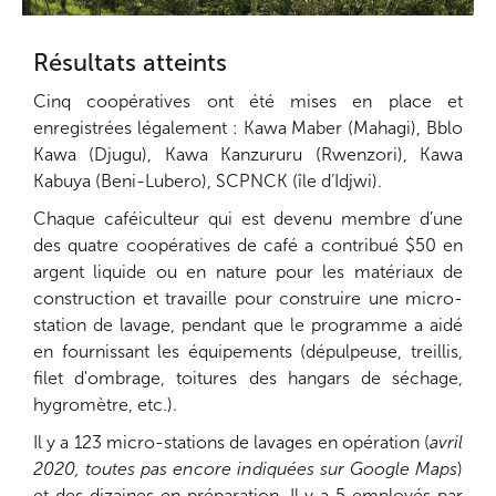
Résultats atteints
Cinq coopératives ont été mises en place et
enregistrées légalement : Kawa Maber (Mahagi), Bblo
Kawa (Djugu), Kawa Kanzururu (Rwenzori), Kawa
Kabuya (Beni-Lubero), SCPNCK (île d’Idjwi).
Chaque caféiculteur qui est devenu membre d’une
des quatre coopératives de café a contribué $50 en
argent liquide ou en nature pour les matériaux de
construction et travaille pour construire une micro-
station de lavage, pendant que le programme a aidé
en fournissant les équipements (dépulpeuse, treillis,
filet d'ombrage, toitures des hangars de séchage,
hygromètre, etc.).
Il y a 123 micro-stations de lavages en opération (
avril
2020, toutes pas encore indiquées sur Google Maps
)
et des dizaines en préparation. Il y a 5 employés par