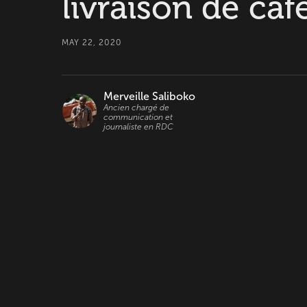
livraison de caf
MAY 22, 2020
Merveille Saliboko
Ancien chargé de
communication et
journaliste en RDC