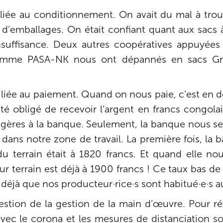
t liée au conditionnement. On avait du mal à trouv
’emballages. On était confiant quant aux sacs à
insuffisance. Deux autres coopératives appuyée
amme PASA-NK nous ont dépannés en sacs Gr
t liée au paiement. Quand on nous paie, c’est en d
té obligé de recevoir l’argent en francs congolais
ngères à la banque. Seulement, la banque nous ser
n, dans notre zone de travail. La première fois, la
du terrain était à 1820 francs. Et quand elle no
sur terrain est déjà à 1900 francs ! Ce taux bas de
n, déjà que nos producteur·rice·s sont habitué·e·s a
uestion de la gestion de la main d’œuvre. Pour réu
ec le corona et les mesures de distanciation so