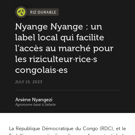
RIZ DURABLE
Nyange Nyange : un
label local qui facilite
l’accès au marché pour
les riziculteur·rice·s
congolais·es
JULY 15, 2023
Arsène Nyangezi
Agronome basé à Sebele
La République Démocratique du Congo (RDC), et le